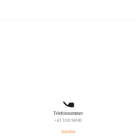
Kindergarten Sinabelkirchen
Hauptadresse
Sinabelkirchen 50, 8261, Sinabelkirchen, Weiz, Steiermark, AUT
Auf Karte ansehen
Telefonnummer
+43 3118 94100
Anrufen