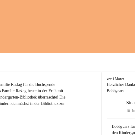
K
vor 1 Monat
i
amilie Raslag für die Buchspende
Herzliches
Danke
n
 Familie Raslag heute in der Früh mit 
Bobbycars
d
ndergarten-Bibliothek überraschte! Die 
e
Sina
indern demnächst in der Bibliothek zur 
r
g
10. Ju
a
r
Bobbycars für
t
e
den Kinderga