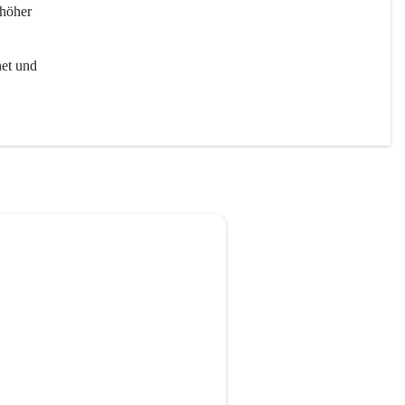
höher 
et und 