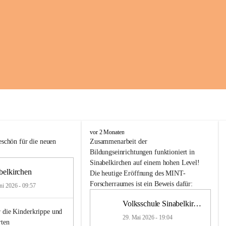
K
vor 2 Monaten
i
schön für die neuen 
Zusammenarbeit
der
n
Bildungseinrichtungen
 funktioniert 
in
d
Sinabelkirchen
 auf einem hohen Level! 
e
belkirchen
Die heutige Eröffnung des MINT-
r
Forscherraumes ist ein Beweis dafür:
ni 2026 - 09:57
g
a
Volksschule Sinabelkirchen
r
 die Kinderkrippe und 
t
29. Mai 2026 - 19:04
rten
e