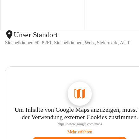
n
n
S
S
i
i
n
n
a
a
b
b
Unser Standort
e
e
Sinabelkirchen 50, 8261, Sinabelkirchen, Weiz, Steiermark, AUT
l
l
k
k
i
i
r
r
c
c
h
h
e
e
n
n
Um Inhalte von Google Maps anzuzeigen, musst
der Verwendung externer Cookies zustimmen.
https://www.google.com/maps
Mehr erfahren