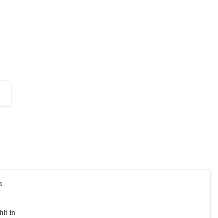
die Unterstützung zur Umsetzung 
dieses Projektes!
+2
n 
lt in 