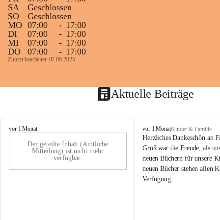
SA
Geschlossen
SO
Geschlossen
MO
07:00
-
17:00
DI
07:00
-
17:00
MI
07:00
-
17:00
DO
07:00
-
17:00
Zuletzt bearbeitet: 07.09.2025
Aktuelle Beiträge
K
K
vor 1 Monat
vor 1 Monat
Kinder & Familie
i
i
Herzliches Dankeschön an F
Der geteilte Inhalt (Amtliche
n
n
Groß war die Freude, als uns
Mitteilung) ist nicht mehr
d
d
verfügbar.
neuen Büchern für unsere Ki
e
e
neuen Bücher stehen allen K
r
r
Verfügung.
g
g
a
a
r
r
t
t
e
e