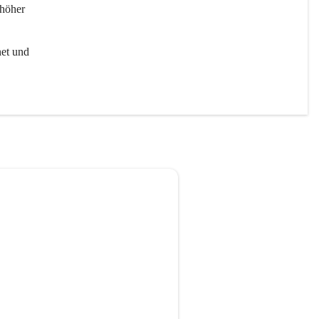
höher 
et und 