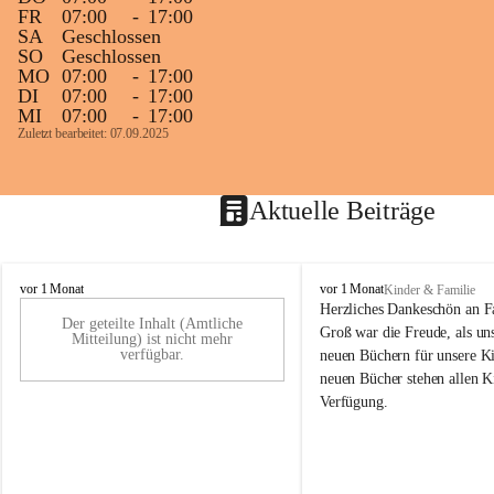
FR
07:00
-
17:00
SA
Geschlossen
SO
Geschlossen
MO
07:00
-
17:00
DI
07:00
-
17:00
MI
07:00
-
17:00
Zuletzt bearbeitet: 07.09.2025
Aktuelle Beiträge
K
K
vor 1 Monat
vor 1 Monat
Kinder & Familie
i
i
Herzliches Dankeschön an F
Der geteilte Inhalt (Amtliche
n
n
Groß war die Freude, als uns
Mitteilung) ist nicht mehr
d
d
verfügbar.
neuen Büchern für unsere Ki
e
e
neuen Bücher stehen allen K
r
r
Verfügung.
g
g
a
a
r
r
t
t
e
e