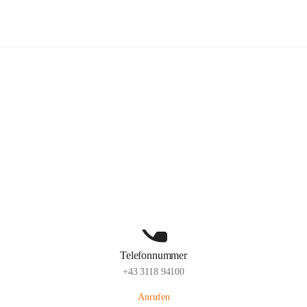
Kindergarten Sinabelkirchen
Hauptadresse
Sinabelkirchen 50, 8261, Sinabelkirchen, Weiz, Steiermark, AUT
Auf Karte ansehen
Telefonnummer
+43 3118 94100
Anrufen