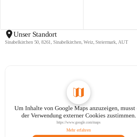
n
n
S
S
i
i
n
n
a
a
b
b
Unser Standort
e
e
Sinabelkirchen 50, 8261, Sinabelkirchen, Weiz, Steiermark, AUT
l
l
k
k
i
i
r
r
c
c
h
h
e
e
n
n
Um Inhalte von Google Maps anzuzeigen, musst
der Verwendung externer Cookies zustimmen.
https://www.google.com/maps
Mehr erfahren