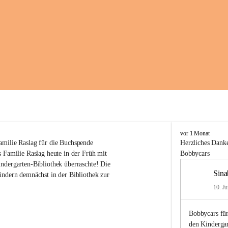
K
vor 1 Monat
i
amilie Raslag für die Buchspende
Herzliches
Danke
n
 Familie Raslag heute in der Früh mit 
Bobbycars
d
ndergarten-Bibliothek überraschte! Die 
e
Sina
indern demnächst in der Bibliothek zur 
r
g
10. Ju
a
r
Bobbycars für
t
e
den Kinderga