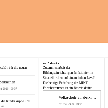
K
vor 2 Monaten
i
schön für die neuen 
Zusammenarbeit
der
n
Bildungseinrichtungen
 funktioniert 
in
d
Sinabelkirchen
 auf einem hohen Level! 
e
belkirchen
Die heutige Eröffnung des MINT-
r
Forscherraumes ist ein Beweis dafür:
ni 2026 - 09:57
g
a
Volksschule Sinabelkirchen
r
 die Kinderkrippe und 
t
29. Mai 2026 - 19:04
rten
e