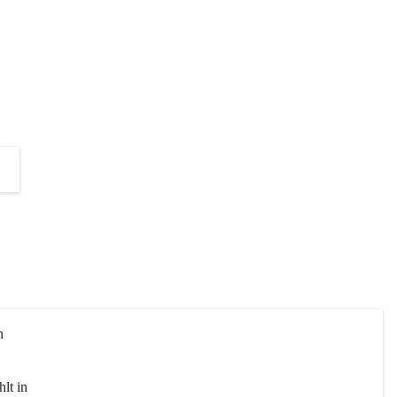
die Unterstützung zur Umsetzung 
dieses Projektes!
+2
n 
lt in 