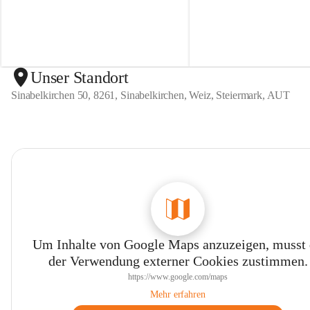
n
n
S
S
i
i
n
n
a
a
b
b
Unser Standort
e
e
Sinabelkirchen 50, 8261, Sinabelkirchen, Weiz, Steiermark, AUT
l
l
k
k
i
i
r
r
c
c
h
h
e
e
n
n
Um Inhalte von Google Maps anzuzeigen, musst
der Verwendung externer Cookies zustimmen.
https://www.google.com/maps
Mehr erfahren