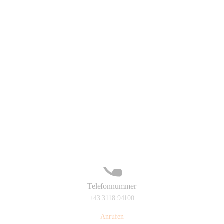
Kindergarten Sinabelkirchen
Hauptadresse
Sinabelkirchen 50, 8261, Sinabelkirchen, Weiz, Steiermark, AUT
Auf Karte ansehen
Telefonnummer
+43 3118 94100
Anrufen