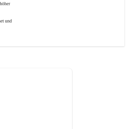
höher 
et und 