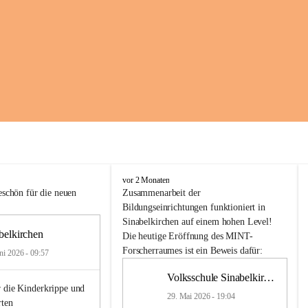
K
vor 2 Monaten
i
schön für die neuen 
Zusammenarbeit
der
n
Bildungseinrichtungen
 funktioniert 
in
d
Sinabelkirchen
 auf einem hohen Level! 
e
belkirchen
Die heutige Eröffnung des MINT-
r
Forscherraumes ist ein Beweis dafür:
ni 2026 - 09:57
g
a
Volksschule Sinabelkirchen
r
 die Kinderkrippe und 
t
29. Mai 2026 - 19:04
rten
e