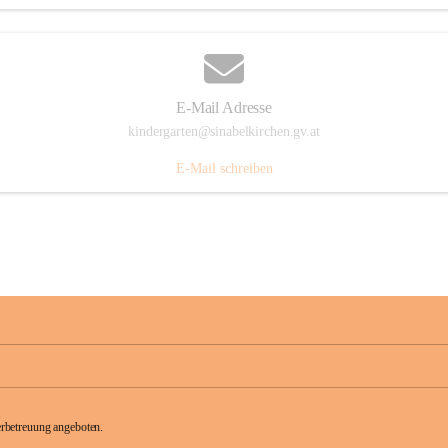
E-Mail Adresse
kindergarten@sinabelkirchen.gv.at
E-Mail schreiben
rbetreuung angeboten.