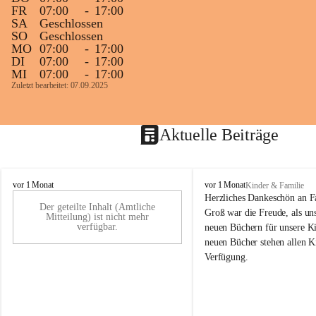
FR
07:00
-
17:00
SA
Geschlossen
SO
Geschlossen
MO
07:00
-
17:00
DI
07:00
-
17:00
MI
07:00
-
17:00
Zuletzt bearbeitet: 07.09.2025
Aktuelle Beiträge
K
K
vor 1 Monat
vor 1 Monat
Kinder & Familie
i
i
Herzliches Dankeschön an F
Der geteilte Inhalt (Amtliche
n
n
Groß war die Freude, als uns
Mitteilung) ist nicht mehr
d
d
verfügbar.
neuen Büchern für unsere Ki
e
e
neuen Bücher stehen allen K
r
r
Verfügung.
g
g
a
a
r
r
t
t
e
e