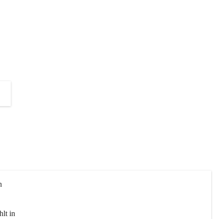
die Unterstützung zur Umsetzung 
dieses Projektes!
+2
n 
lt in 