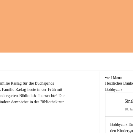
K
vor 1 Monat
i
amilie Raslag für die Buchspende
Herzliches
Danke
n
 Familie Raslag heute in der Früh mit 
Bobbycars
d
ndergarten-Bibliothek überraschte! Die 
e
Sina
indern demnächst in der Bibliothek zur 
r
g
10. Ju
a
r
Bobbycars für
t
e
den Kinderga