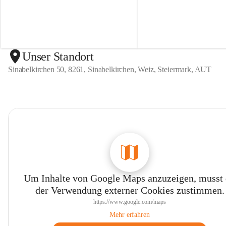
n
n
S
S
i
i
n
n
a
a
b
b
Unser Standort
e
e
Sinabelkirchen 50, 8261, Sinabelkirchen, Weiz, Steiermark, AUT
l
l
k
k
i
i
r
r
c
c
h
h
e
e
n
n
Um Inhalte von Google Maps anzuzeigen, musst
der Verwendung externer Cookies zustimmen.
https://www.google.com/maps
Mehr erfahren