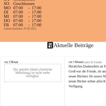
SO
Geschlossen
MO
07:00
-
17:00
DI
07:00
-
17:00
MI
07:00
-
17:00
DO
07:00
-
17:00
FR
07:00
-
17:00
Zuletzt bearbeitet: 07.09.2025
Aktuelle Beiträge
K
K
vor 1 Monat
vor 1 Monat
Kinder & Familie
i
i
Herzliches Dankeschön an F
Der geteilte Inhalt (Amtliche
n
n
Groß war die Freude, als uns
Mitteilung) ist nicht mehr
d
d
verfügbar.
neuen Büchern für unsere Ki
e
e
neuen Bücher stehen allen K
r
r
Verfügung.
g
g
a
a
r
r
t
t
e
e