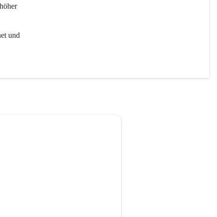
höher 
et und 