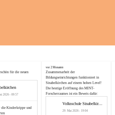
K
vor 2 Monaten
i
schön für die neuen 
Zusammenarbeit
der
n
Bildungseinrichtungen
 funktioniert 
in
d
Sinabelkirchen
 auf einem hohen Level! 
e
belkirchen
Die heutige Eröffnung des MINT-
r
Forscherraumes ist ein Beweis dafür:
ni 2026 - 09:57
g
a
Volksschule Sinabelkirchen
r
 die Kinderkrippe und 
t
29. Mai 2026 - 19:04
rten
e