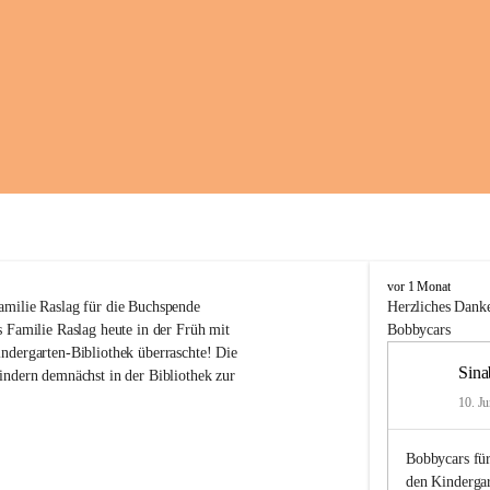
K
vor 1 Monat
i
amilie Raslag für die Buchspende
Herzliches
Danke
n
 Familie Raslag heute in der Früh mit 
Bobbycars
d
ndergarten-Bibliothek überraschte! Die 
e
Sina
indern demnächst in der Bibliothek zur 
r
g
10. Ju
a
r
Bobbycars für
t
e
den Kinderga