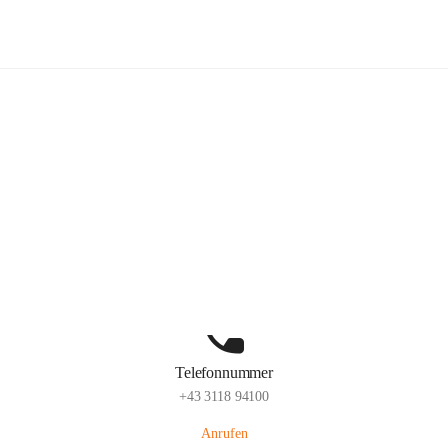
Kindergarten Sinabelkirchen
Hauptadresse
Sinabelkirchen 50, 8261, Sinabelkirchen, Weiz, Steiermark, AUT
Auf Karte ansehen
Telefonnummer
+43 3118 94100
Anrufen