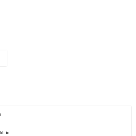
die Unterstützung zur Umsetzung 
dieses Projektes!
+2
n 
lt in 