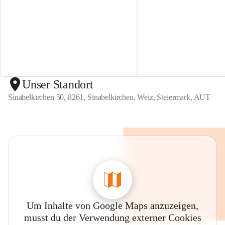
r
r
t
t
e
e
n
n
S
S
i
i
n
n
a
a
b
b
Unser Standort
e
e
Sinabelkirchen 50, 8261, Sinabelkirchen, Weiz, Steiermark, AUT
l
l
k
k
i
i
r
r
c
c
h
h
e
e
n
n
Um Inhalte von Google Maps anzuzeigen,
musst du der Verwendung externer Cookies