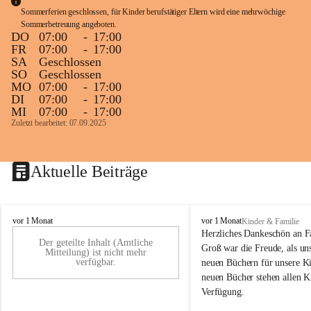
Sommerferien geschlossen, für Kinder berufstätiger Eltern wird eine mehrwöchige 
Sommerbetreuung angeboten.
DO
07:00
-
17:00
FR
07:00
-
17:00
SA
Geschlossen
SO
Geschlossen
MO
07:00
-
17:00
DI
07:00
-
17:00
MI
07:00
-
17:00
Zuletzt bearbeitet: 07.09.2025
Aktuelle Beiträge
K
K
vor 1 Monat
vor 1 Monat
Kinder & Familie
i
i
Herzliches Dankeschön an F
Der geteilte Inhalt (Amtliche
n
n
Groß war die Freude, als uns
Mitteilung) ist nicht mehr
d
d
verfügbar.
neuen Büchern für unsere Ki
e
e
neuen Bücher stehen allen K
r
r
Verfügung.
g
g
a
a