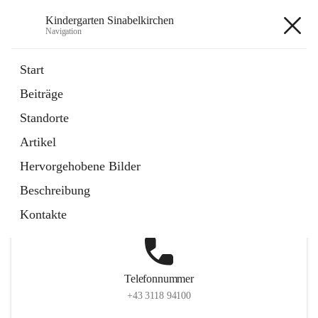
Kindergarten Sinabelkirchen
Navigation
Kindergarten Sinabelkirchen
Start
Beiträge
Standorte
Hauptadresse
Artikel
Sinabelkirchen 50, 8261, Sinabelkirchen, Weiz, Steiermark,
Hervorgehobene Bilder
AUT
Beschreibung
Auf Karte ansehen
Kontakte
Telefonnummer
+43 3118 94100