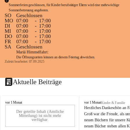
Sommerferien geschlossen, für Kinder berufstätiger Eltern wird eine mehrwöchige 
Sommerbetreuung angeboten.
SO
Geschlossen
MO
07:00
-
17:00
DI
07:00
-
17:00
MI
07:00
-
17:00
DO
07:00
-
17:00
FR
07:00
-
17:00
SA
Geschlossen
Mariä Himmelfahrt:
Die Öffnungszeiten können an diesem Feiertag abweichen.
Zuletzt bearbeitet: 07.09.2025
Aktuelle Beiträge
K
K
vor 1 Monat
vor 1 Monat
Kinder & Familie
i
i
Herzliches Dankeschön an F
Der geteilte Inhalt (Amtliche
n
n
Groß war die Freude, als uns
Mitteilung) ist nicht mehr
d
d
verfügbar.
neuen Büchern für unsere Ki
e
e
neuen Bücher stehen allen K
r
r