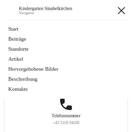
Kindergarten Sinabelkirchen
Navigation
Kindergarten Sinabelkirchen
Start
Beiträge
Standorte
Hauptadresse
Artikel
Sinabelkirchen 50, 8261, Sinabelkirchen, Weiz, Steiermark,
Hervorgehobene Bilder
AUT
Beschreibung
Auf Karte ansehen
Kontakte
Telefonnummer
+43 3118 94100