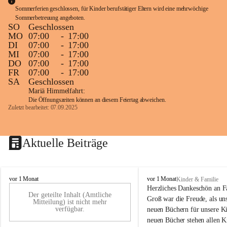
Sommerferien geschlossen, für Kinder berufstätiger Eltern wird eine mehrwöchige 
Sommerbetreuung angeboten.
SO
Geschlossen
MO
07:00
-
17:00
DI
07:00
-
17:00
MI
07:00
-
17:00
DO
07:00
-
17:00
FR
07:00
-
17:00
SA
Geschlossen
Mariä Himmelfahrt:
Die Öffnungszeiten können an diesem Feiertag abweichen.
Zuletzt bearbeitet: 07.09.2025
Aktuelle Beiträge
K
K
vor 1 Monat
vor 1 Monat
Kinder & Familie
i
i
Herzliches Dankeschön an F
Der geteilte Inhalt (Amtliche
n
n
Groß war die Freude, als uns
Mitteilung) ist nicht mehr
d
d
verfügbar.
neuen Büchern für unsere Ki
e
e
neuen Bücher stehen allen K
r
r