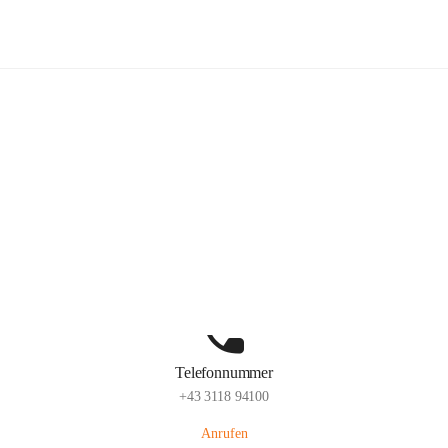
Kindergarten Sinabelkirchen
Hauptadresse
Sinabelkirchen 50, 8261, Sinabelkirchen, Weiz, Steiermark, AUT
Auf Karte ansehen
Telefonnummer
+43 3118 94100
Anrufen