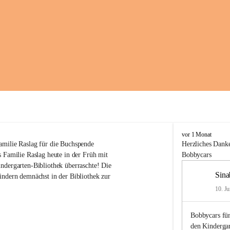
K
vor 1 Monat
i
amilie Raslag für die Buchspende
Herzliches
Danke
n
 Familie Raslag heute in der Früh mit 
Bobbycars
d
ndergarten-Bibliothek überraschte! Die 
e
Sina
indern demnächst in der Bibliothek zur 
r
g
10. Ju
a
r
Bobbycars für
t
e
den Kinderga