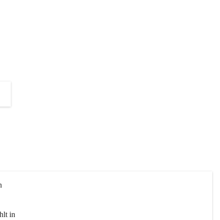
die Unterstützung zur Umsetzung 
dieses Projektes!
+2
n 
lt in 