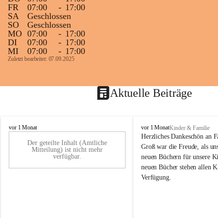
FR
07:00
-
17:00
SA
Geschlossen
SO
Geschlossen
MO
07:00
-
17:00
DI
07:00
-
17:00
MI
07:00
-
17:00
Zuletzt bearbeitet: 07.09.2025
Aktuelle Beiträge
K
K
vor 1 Monat
vor 1 Monat
Kinder & Familie
i
i
Herzliches Dankeschön an F
Der geteilte Inhalt (Amtliche
n
n
Groß war die Freude, als uns
Mitteilung) ist nicht mehr
d
d
verfügbar.
neuen Büchern für unsere Ki
e
e
neuen Bücher stehen allen K
r
r
Verfügung.
g
g
a
a
r
r
t
t
e
e