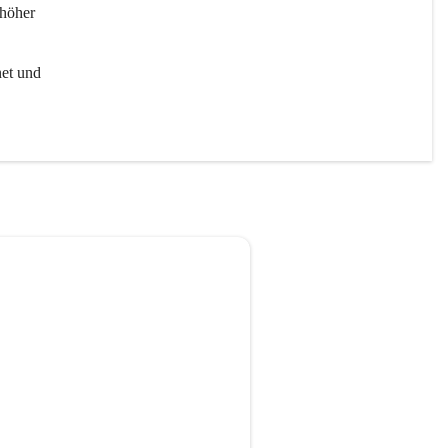
höher 
et und 