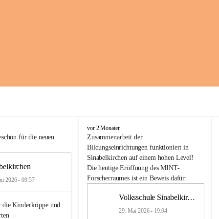
K
vor 2 Monaten
i
schön für die neuen 
Zusammenarbeit
der
n
Bildungseinrichtungen
 funktioniert 
in
d
Sinabelkirchen
 auf einem hohen Level! 
e
belkirchen
Die heutige Eröffnung des MINT-
r
Forscherraumes ist ein Beweis dafür:
ni 2026 - 09:57
g
a
Volksschule Sinabelkirchen
r
 die Kinderkrippe und 
t
29. Mai 2026 - 19:04
rten
e