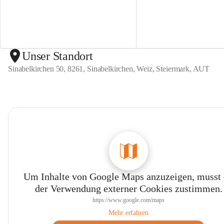
n
n
S
S
i
i
n
n
a
a
b
b
Unser Standort
e
e
Sinabelkirchen 50, 8261, Sinabelkirchen, Weiz, Steiermark, AUT
l
l
k
k
i
i
r
r
c
c
h
h
e
e
n
n
Um Inhalte von Google Maps anzuzeigen, musst
der Verwendung externer Cookies zustimmen.
https://www.google.com/maps
Mehr erfahren