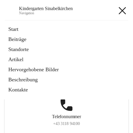
Kindergarten Sinabelkirchen
Navigation
Kindergarten Sinabelkirchen
Start
Beiträge
Standorte
Hauptadresse
Artikel
Sinabelkirchen 50, 8261, Sinabelkirchen, Weiz, Steiermark,
Hervorgehobene Bilder
AUT
Beschreibung
Auf Karte ansehen
Kontakte
Telefonnummer
+43 3118 94100