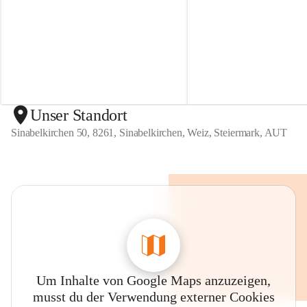
r
r
t
t
e
e
n
n
S
S
i
i
n
n
a
a
b
b
Unser Standort
e
e
Sinabelkirchen 50, 8261, Sinabelkirchen, Weiz, Steiermark, AUT
l
l
k
k
i
i
r
r
c
c
h
h
e
e
n
n
Um Inhalte von Google Maps anzuzeigen,
musst du der Verwendung externer Cookies