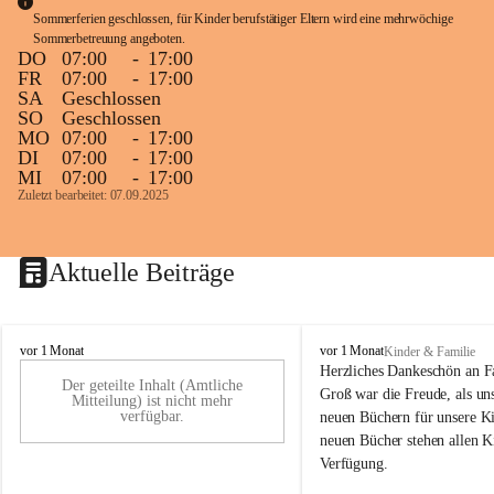
Sommerferien geschlossen, für Kinder berufstätiger Eltern wird eine mehrwöchige 
Sommerbetreuung angeboten.
DO
07:00
-
17:00
FR
07:00
-
17:00
SA
Geschlossen
SO
Geschlossen
MO
07:00
-
17:00
DI
07:00
-
17:00
MI
07:00
-
17:00
Zuletzt bearbeitet: 07.09.2025
Aktuelle Beiträge
K
K
vor 1 Monat
vor 1 Monat
Kinder & Familie
i
i
Herzliches Dankeschön an F
Der geteilte Inhalt (Amtliche
n
n
Groß war die Freude, als uns
Mitteilung) ist nicht mehr
d
d
verfügbar.
neuen Büchern für unsere Ki
e
e
neuen Bücher stehen allen K
r
r
Verfügung.
g
g
a
a