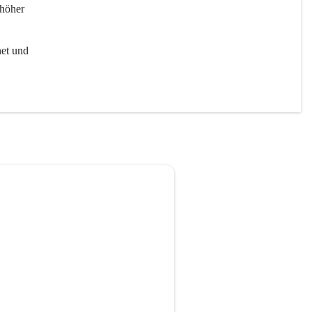
höher 
et und 