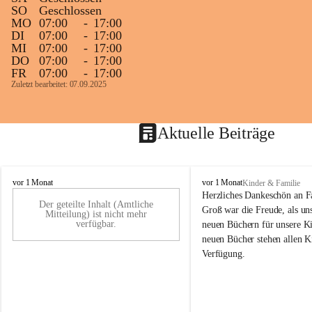
SO
Geschlossen
MO
07:00
-
17:00
DI
07:00
-
17:00
MI
07:00
-
17:00
DO
07:00
-
17:00
FR
07:00
-
17:00
Zuletzt bearbeitet: 07.09.2025
Aktuelle Beiträge
K
K
vor 1 Monat
vor 1 Monat
Kinder & Familie
i
i
Herzliches Dankeschön an F
Der geteilte Inhalt (Amtliche
n
n
Groß war die Freude, als uns
Mitteilung) ist nicht mehr
d
d
verfügbar.
neuen Büchern für unsere Ki
e
e
neuen Bücher stehen allen K
r
r
Verfügung.
g
g
a
a
r
r
t
t
e
e