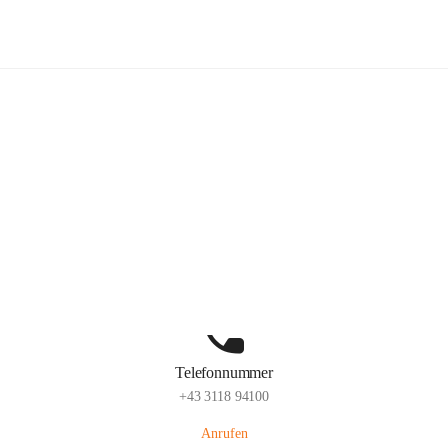
Kindergarten Sinabelkirchen
Hauptadresse
Sinabelkirchen 50, 8261, Sinabelkirchen, Weiz, Steiermark, AUT
Auf Karte ansehen
Telefonnummer
+43 3118 94100
Anrufen