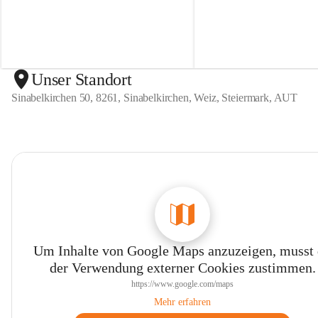
n
n
S
S
i
i
n
n
a
a
b
b
Unser Standort
e
e
Sinabelkirchen 50, 8261, Sinabelkirchen, Weiz, Steiermark, AUT
l
l
k
k
i
i
r
r
c
c
h
h
e
e
n
n
Um Inhalte von Google Maps anzuzeigen, musst
der Verwendung externer Cookies zustimmen.
https://www.google.com/maps
Mehr erfahren