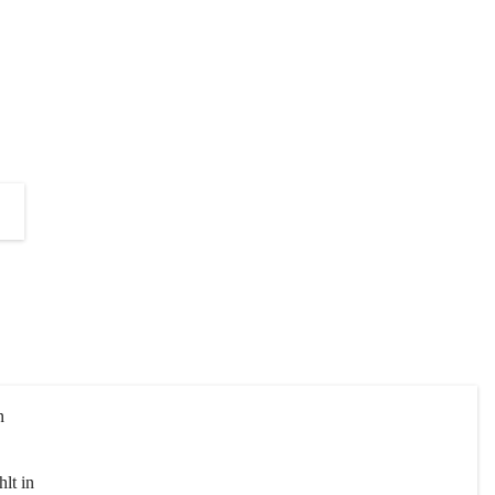
die Unterstützung zur Umsetzung 
dieses Projektes!
+2
n 
lt in 