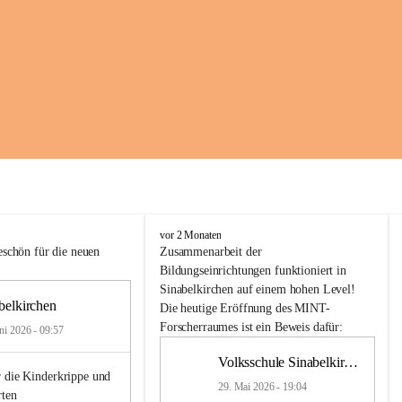
K
vor 2 Monaten
i
schön für die neuen 
Zusammenarbeit
der
n
Bildungseinrichtungen
 funktioniert 
in
d
Sinabelkirchen
 auf einem hohen Level! 
e
belkirchen
Die heutige Eröffnung des MINT-
r
Forscherraumes ist ein Beweis dafür:
ni 2026 - 09:57
g
a
Volksschule Sinabelkirchen
r
 die Kinderkrippe und 
t
29. Mai 2026 - 19:04
rten
e