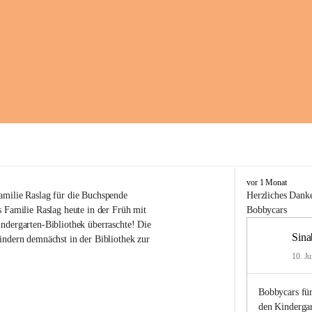
K
vor 1 Monat
i
amilie Raslag für die Buchspende
Herzliches
Danke
n
 Familie Raslag heute in der Früh mit 
Bobbycars
d
ndergarten-Bibliothek überraschte! Die 
e
Sina
indern demnächst in der Bibliothek zur 
r
g
10. Ju
a
r
Bobbycars für
t
e
den Kinderga