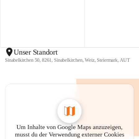
r
r
t
t
e
e
n
n
S
S
i
i
n
n
a
a
b
b
Unser Standort
e
e
Sinabelkirchen 50, 8261, Sinabelkirchen, Weiz, Steiermark, AUT
l
l
k
k
i
i
r
r
c
c
h
h
e
e
n
n
Um Inhalte von Google Maps anzuzeigen,
musst du der Verwendung externer Cookies