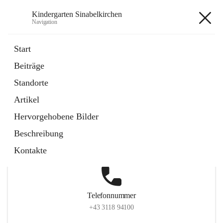
Kindergarten Sinabelkirchen
Navigation
Kindergarten Sinabelkirchen
Start
Beiträge
Standorte
Hauptadresse
Artikel
Sinabelkirchen 50, 8261, Sinabelkirchen, Weiz, Steiermark,
Hervorgehobene Bilder
AUT
Beschreibung
Auf Karte ansehen
Kontakte
Telefonnummer
+43 3118 94100