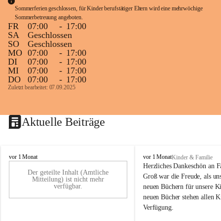
Sommerferien geschlossen, für Kinder berufstätiger Eltern wird eine mehrwöchige 
Sommerbetreuung angeboten.
FR
07:00
-
17:00
SA
Geschlossen
SO
Geschlossen
MO
07:00
-
17:00
DI
07:00
-
17:00
MI
07:00
-
17:00
DO
07:00
-
17:00
Zuletzt bearbeitet: 07.09.2025
Aktuelle Beiträge
K
K
vor 1 Monat
vor 1 Monat
Kinder & Familie
i
i
Herzliches Dankeschön an F
Der geteilte Inhalt (Amtliche
n
n
Groß war die Freude, als uns
Mitteilung) ist nicht mehr
d
d
verfügbar.
neuen Büchern für unsere Ki
e
e
neuen Bücher stehen allen K
r
r
Verfügung.
g
g
a
a