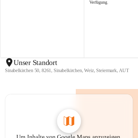
Verfügung.
g
g
a
a
r
r
t
t
e
e
n
n
S
S
i
i
n
n
a
a
b
b
Unser Standort
e
e
Sinabelkirchen 50, 8261, Sinabelkirchen, Weiz, Steiermark, AUT
l
l
k
k
i
i
r
r
c
c
h
h
e
e
n
n
Um Inhalte von Google Maps anzuzeigen,