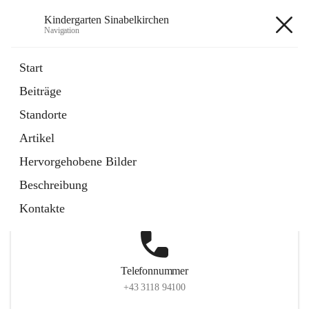
Kindergarten Sinabelkirchen
Navigation
Kindergarten Sinabelkirchen
Start
Beiträge
Standorte
Hauptadresse
Artikel
Sinabelkirchen 50, 8261, Sinabelkirchen, Weiz, Steiermark,
Hervorgehobene Bilder
AUT
Beschreibung
Auf Karte ansehen
Kontakte
Telefonnummer
+43 3118 94100