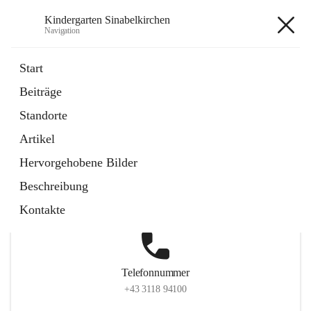
Kindergarten Sinabelkirchen
Navigation
Kindergarten Sinabelkirchen
Start
Beiträge
Standorte
Hauptadresse
Artikel
Sinabelkirchen 50, 8261, Sinabelkirchen, Weiz, Steiermark,
Hervorgehobene Bilder
AUT
Beschreibung
Auf Karte ansehen
Kontakte
Telefonnummer
+43 3118 94100