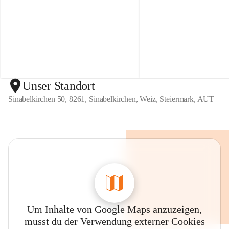
r
r
t
t
e
e
n
n
S
S
i
i
n
n
a
a
b
b
Unser Standort
e
e
Sinabelkirchen 50, 8261, Sinabelkirchen, Weiz, Steiermark, AUT
l
l
k
k
i
i
r
r
c
c
h
h
e
e
n
n
Um Inhalte von Google Maps anzuzeigen,
musst du der Verwendung externer Cookies