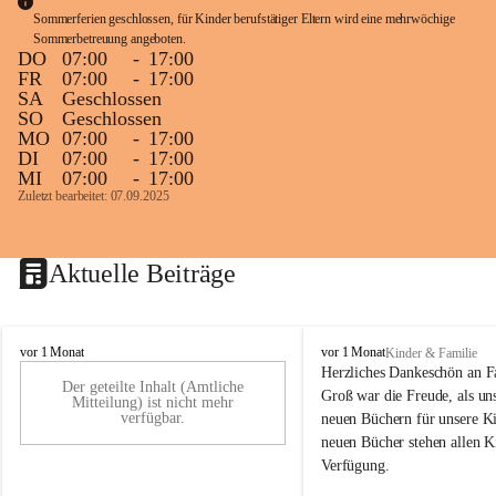
Sommerferien geschlossen, für Kinder berufstätiger Eltern wird eine mehrwöchige 
Sommerbetreuung angeboten.
DO
07:00
-
17:00
FR
07:00
-
17:00
SA
Geschlossen
SO
Geschlossen
MO
07:00
-
17:00
DI
07:00
-
17:00
MI
07:00
-
17:00
Zuletzt bearbeitet: 07.09.2025
Aktuelle Beiträge
K
K
vor 1 Monat
vor 1 Monat
Kinder & Familie
i
i
Herzliches Dankeschön an F
Der geteilte Inhalt (Amtliche
n
n
Groß war die Freude, als uns
Mitteilung) ist nicht mehr
d
d
verfügbar.
neuen Büchern für unsere Ki
e
e
neuen Bücher stehen allen K
r
r
Verfügung.
g
g
a
a