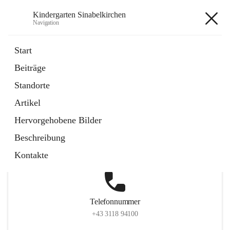
Kindergarten Sinabelkirchen
Navigation
Kindergarten Sinabelkirchen
Start
Beiträge
Standorte
Hauptadresse
Artikel
Sinabelkirchen 50, 8261, Sinabelkirchen, Weiz, Steiermark,
Hervorgehobene Bilder
AUT
Beschreibung
Auf Karte ansehen
Kontakte
Telefonnummer
+43 3118 94100