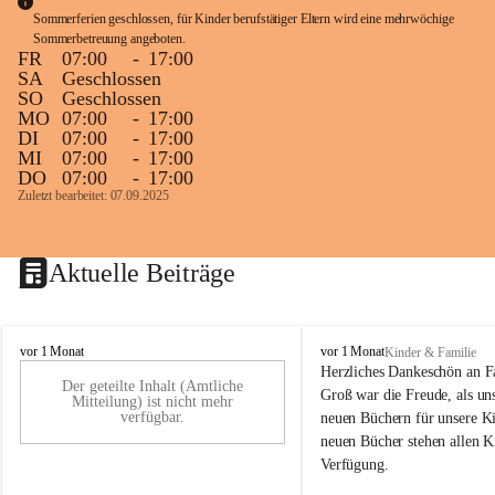
Sommerferien geschlossen, für Kinder berufstätiger Eltern wird eine mehrwöchige 
Sommerbetreuung angeboten.
FR
07:00
-
17:00
SA
Geschlossen
SO
Geschlossen
MO
07:00
-
17:00
DI
07:00
-
17:00
MI
07:00
-
17:00
DO
07:00
-
17:00
Zuletzt bearbeitet: 07.09.2025
Aktuelle Beiträge
K
K
vor 1 Monat
vor 1 Monat
Kinder & Familie
i
i
Herzliches Dankeschön an F
Der geteilte Inhalt (Amtliche
n
n
Groß war die Freude, als uns
Mitteilung) ist nicht mehr
d
d
verfügbar.
neuen Büchern für unsere Ki
e
e
neuen Bücher stehen allen K
r
r
Verfügung.
g
g
a
a