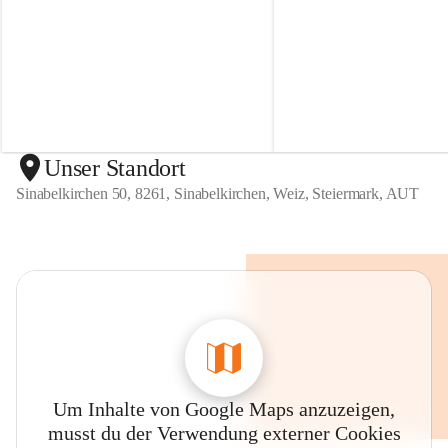
r
r
t
t
e
e
n
n
S
S
i
i
n
n
a
a
b
b
Unser Standort
e
e
Sinabelkirchen 50, 8261, Sinabelkirchen, Weiz, Steiermark, AUT
l
l
k
k
i
i
r
r
c
c
h
h
e
e
n
n
Um Inhalte von Google Maps anzuzeigen,
musst du der Verwendung externer Cookies