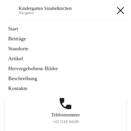
Kindergarten Sinabelkirchen
Navigation
Kindergarten Sinabelkirchen
Start
Beiträge
Standorte
Hauptadresse
Artikel
Sinabelkirchen 50, 8261, Sinabelkirchen, Weiz, Steiermark,
Hervorgehobene Bilder
AUT
Beschreibung
Auf Karte ansehen
Kontakte
Telefonnummer
+43 3118 94100