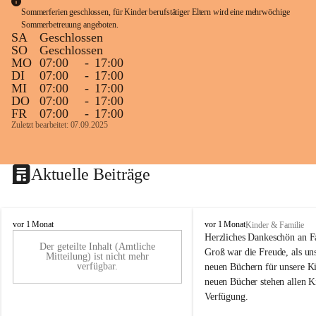
Sommerferien geschlossen, für Kinder berufstätiger Eltern wird eine mehrwöchige 
Sommerbetreuung angeboten.
SA
Geschlossen
SO
Geschlossen
MO
07:00
-
17:00
DI
07:00
-
17:00
MI
07:00
-
17:00
DO
07:00
-
17:00
FR
07:00
-
17:00
Zuletzt bearbeitet: 07.09.2025
Aktuelle Beiträge
K
K
vor 1 Monat
vor 1 Monat
Kinder & Familie
i
i
Herzliches Dankeschön an F
Der geteilte Inhalt (Amtliche
n
n
Groß war die Freude, als uns
Mitteilung) ist nicht mehr
d
d
verfügbar.
neuen Büchern für unsere Ki
e
e
neuen Bücher stehen allen K
r
r
Verfügung.
g
g
a
a