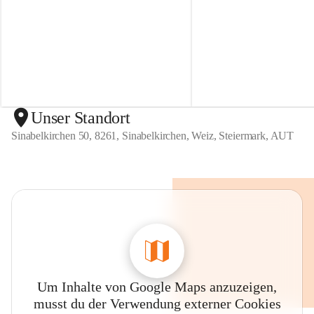
r
r
t
t
e
e
n
n
S
S
i
i
n
n
a
a
b
b
Unser Standort
e
e
Sinabelkirchen 50, 8261, Sinabelkirchen, Weiz, Steiermark, AUT
l
l
k
k
i
i
r
r
c
c
h
h
e
e
n
n
Um Inhalte von Google Maps anzuzeigen,
musst du der Verwendung externer Cookies