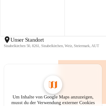
r
r
t
t
e
e
n
n
S
S
i
i
n
n
a
a
b
b
Unser Standort
e
e
Sinabelkirchen 50, 8261, Sinabelkirchen, Weiz, Steiermark, AUT
l
l
k
k
i
i
r
r
c
c
h
h
e
e
n
n
Um Inhalte von Google Maps anzuzeigen,
musst du der Verwendung externer Cookies