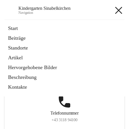
Kindergarten Sinabelkirchen
Navigation
Kindergarten Sinabelkirchen
Start
Beiträge
Standorte
Hauptadresse
Artikel
Sinabelkirchen 50, 8261, Sinabelkirchen, Weiz, Steiermark,
Hervorgehobene Bilder
AUT
Beschreibung
Auf Karte ansehen
Kontakte
Telefonnummer
+43 3118 94100