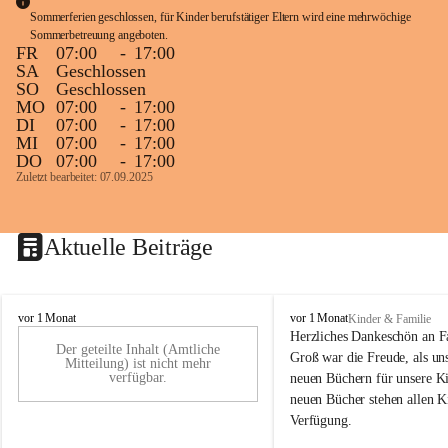
Sommerferien geschlossen, für Kinder berufstätiger Eltern wird eine mehrwöchige 
Sommerbetreuung angeboten.
FR
07:00
-
17:00
SA
Geschlossen
SO
Geschlossen
MO
07:00
-
17:00
DI
07:00
-
17:00
MI
07:00
-
17:00
DO
07:00
-
17:00
Zuletzt bearbeitet: 07.09.2025
Aktuelle Beiträge
K
K
vor 1 Monat
vor 1 Monat
Kinder & Familie
i
i
Herzliches Dankeschön an F
Der geteilte Inhalt (Amtliche
n
n
Groß war die Freude, als uns
Mitteilung) ist nicht mehr
d
d
verfügbar.
neuen Büchern für unsere Ki
e
e
neuen Bücher stehen allen K
r
r
Verfügung.
g
g
a
a