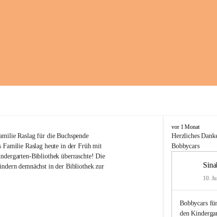
K
vor 1 Monat
i
amilie Raslag für die Buchspende
Herzliches
Danke
n
 Familie Raslag heute in der Früh mit 
Bobbycars
d
ndergarten-Bibliothek überraschte! Die 
e
Sina
indern demnächst in der Bibliothek zur 
r
g
10. Ju
a
r
Bobbycars für
t
e
den Kinderga