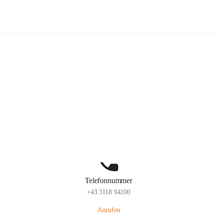
Kindergarten Sinabelkirchen
Hauptadresse
Sinabelkirchen 50, 8261, Sinabelkirchen, Weiz, Steiermark, AUT
Auf Karte ansehen
Telefonnummer
+43 3118 94100
Anrufen