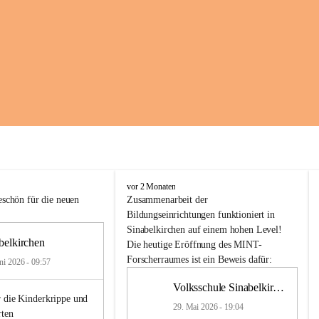
K
vor 2 Monaten
i
schön für die neuen 
Zusammenarbeit
der
n
Bildungseinrichtungen
 funktioniert 
in
d
Sinabelkirchen
 auf einem hohen Level! 
e
belkirchen
Die heutige Eröffnung des MINT-
r
Forscherraumes ist ein Beweis dafür:
ni 2026 - 09:57
g
a
Volksschule Sinabelkirchen
r
 die Kinderkrippe und 
t
29. Mai 2026 - 19:04
rten
e