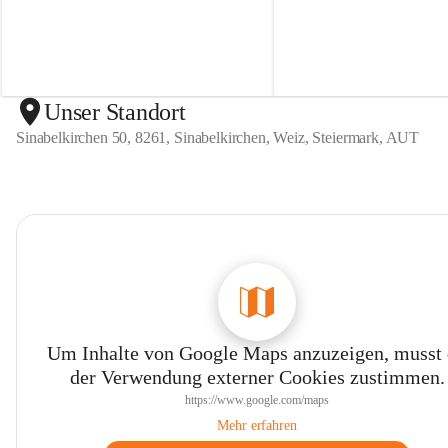
n
n
S
S
i
i
n
n
a
a
b
b
Unser Standort
e
e
Sinabelkirchen 50, 8261, Sinabelkirchen, Weiz, Steiermark, AUT
l
l
k
k
i
i
r
r
c
c
h
h
e
e
n
n
Um Inhalte von Google Maps anzuzeigen, musst
der Verwendung externer Cookies zustimmen.
https://www.google.com/maps
Mehr erfahren