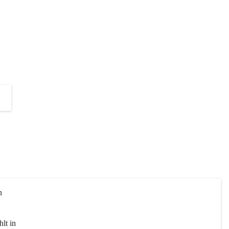
die Unterstützung zur Umsetzung 
dieses Projektes!
+2
n 
lt in 