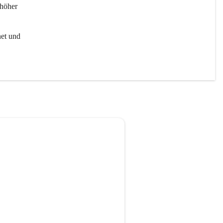
höher 
et und 