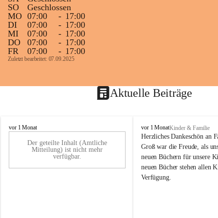
SO
Geschlossen
MO
07:00
-
17:00
DI
07:00
-
17:00
MI
07:00
-
17:00
DO
07:00
-
17:00
FR
07:00
-
17:00
Zuletzt bearbeitet: 07.09.2025
Aktuelle Beiträge
K
K
vor 1 Monat
vor 1 Monat
Kinder & Familie
i
i
Herzliches Dankeschön an F
Der geteilte Inhalt (Amtliche
n
n
Groß war die Freude, als uns
Mitteilung) ist nicht mehr
d
d
verfügbar.
neuen Büchern für unsere Ki
e
e
neuen Bücher stehen allen K
r
r
Verfügung.
g
g
a
a
r
r
t
t
e
e