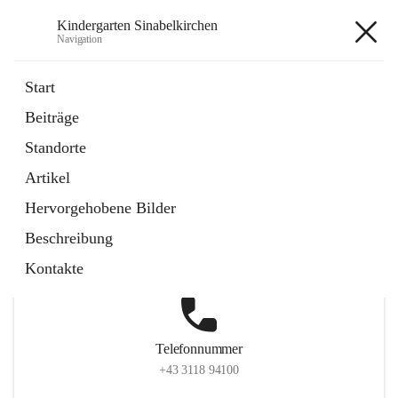
Kindergarten Sinabelkirchen
Navigation
Kindergarten Sinabelkirchen
Start
Beiträge
Standorte
Hauptadresse
Artikel
Sinabelkirchen 50, 8261, Sinabelkirchen, Weiz, Steiermark,
Hervorgehobene Bilder
AUT
Beschreibung
Auf Karte ansehen
Kontakte
Telefonnummer
+43 3118 94100