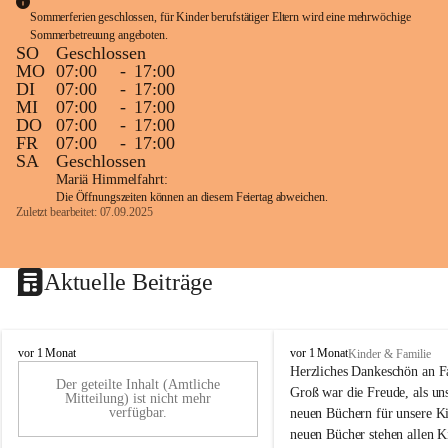
Sommerferien geschlossen, für Kinder berufstätiger Eltern wird eine mehrwöchige 
Sommerbetreuung angeboten.
SO
Geschlossen
MO
07:00
-
17:00
DI
07:00
-
17:00
MI
07:00
-
17:00
DO
07:00
-
17:00
FR
07:00
-
17:00
SA
Geschlossen
Mariä Himmelfahrt:
Die Öffnungszeiten können an diesem Feiertag abweichen.
Zuletzt bearbeitet: 07.09.2025
Aktuelle Beiträge
K
K
vor 1 Monat
vor 1 Monat
Kinder & Familie
i
i
Herzliches Dankeschön an F
Der geteilte Inhalt (Amtliche
n
n
Groß war die Freude, als uns
Mitteilung) ist nicht mehr
d
d
verfügbar.
neuen Büchern für unsere Ki
e
e
neuen Bücher stehen allen K
r
r