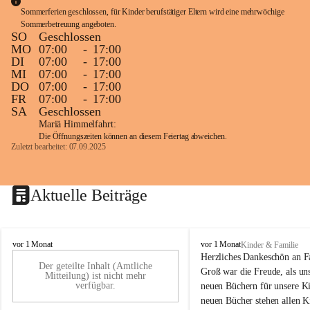
Sommerferien geschlossen, für Kinder berufstätiger Eltern wird eine mehrwöchige 
Sommerbetreuung angeboten.
SO
Geschlossen
MO
07:00
-
17:00
DI
07:00
-
17:00
MI
07:00
-
17:00
DO
07:00
-
17:00
FR
07:00
-
17:00
SA
Geschlossen
Mariä Himmelfahrt:
Die Öffnungszeiten können an diesem Feiertag abweichen.
Zuletzt bearbeitet: 07.09.2025
Aktuelle Beiträge
K
K
vor 1 Monat
vor 1 Monat
Kinder & Familie
i
i
Herzliches Dankeschön an F
Der geteilte Inhalt (Amtliche
n
n
Groß war die Freude, als uns
Mitteilung) ist nicht mehr
d
d
verfügbar.
neuen Büchern für unsere Ki
e
e
neuen Bücher stehen allen K
r
r