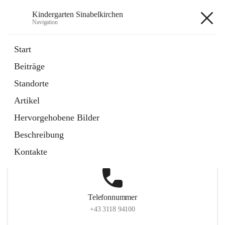
Kindergarten Sinabelkirchen
Navigation
Kindergarten Sinabelkirchen
Start
Beiträge
Standorte
Hauptadresse
Artikel
Sinabelkirchen 50, 8261, Sinabelkirchen, Weiz, Steiermark,
Hervorgehobene Bilder
AUT
Beschreibung
Auf Karte ansehen
Kontakte
Telefonnummer
+43 3118 94100