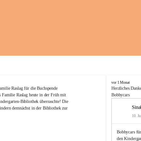
K
vor 1 Monat
i
amilie Raslag für die Buchspende
Herzliches
Danke
n
 Familie Raslag heute in der Früh mit 
Bobbycars
d
ndergarten-Bibliothek überraschte! Die 
e
Sina
indern demnächst in der Bibliothek zur 
r
g
10. Ju
a
r
Bobbycars für
t
e
den Kinderga