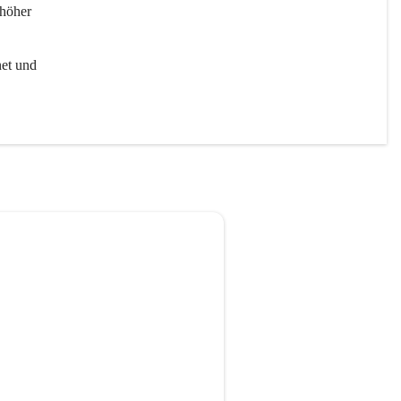
höher 
et und 