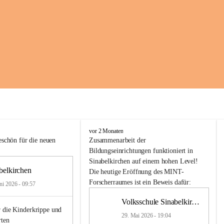
K
vor 2 Monaten
i
schön für die neuen 
Zusammenarbeit
der
n
Bildungseinrichtungen
 funktioniert 
in
d
Sinabelkirchen
 auf einem hohen Level! 
e
belkirchen
Die heutige Eröffnung des MINT-
r
Forscherraumes ist ein Beweis dafür:
ni 2026 - 09:57
g
a
Volksschule Sinabelkirchen
r
 die Kinderkrippe und 
t
29. Mai 2026 - 19:04
rten
e