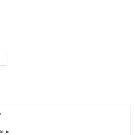
die Unterstützung zur Umsetzung 
dieses Projektes!
+2
n 
lt in 