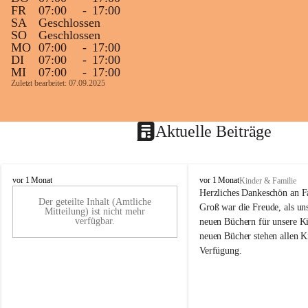
FR
07:00
-
17:00
SA
Geschlossen
SO
Geschlossen
MO
07:00
-
17:00
DI
07:00
-
17:00
MI
07:00
-
17:00
Zuletzt bearbeitet: 07.09.2025
Aktuelle Beiträge
K
K
vor 1 Monat
vor 1 Monat
Kinder & Familie
i
i
Herzliches Dankeschön an F
Der geteilte Inhalt (Amtliche
n
n
Groß war die Freude, als uns
Mitteilung) ist nicht mehr
d
d
verfügbar.
neuen Büchern für unsere Ki
e
e
neuen Bücher stehen allen K
r
r
Verfügung.
g
g
a
a
r
r
t
t
e
e