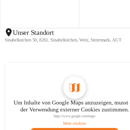
n
n
S
S
i
i
n
n
a
a
b
b
Unser Standort
e
e
Sinabelkirchen 50, 8261, Sinabelkirchen, Weiz, Steiermark, AUT
l
l
k
k
i
i
r
r
c
c
h
h
e
e
n
n
Um Inhalte von Google Maps anzuzeigen, musst
der Verwendung externer Cookies zustimmen.
https://www.google.com/maps
Mehr erfahren