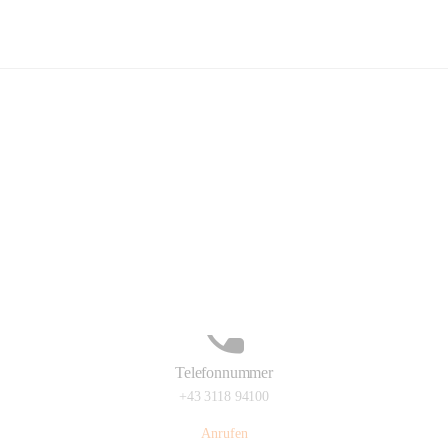
Kindergarten Sinabelkirchen
Hauptadresse
Sinabelkirchen 50, 8261, Sinabelkirchen, Weiz, Steiermark, AUT
Auf Karte ansehen
Telefonnummer
+43 3118 94100
Anrufen