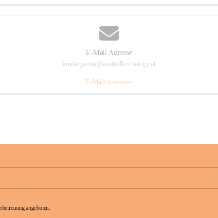
E-Mail Adresse
kindergarten@sinabelkirchen.gv.at
E-Mail schreiben
rbetreuung angeboten.