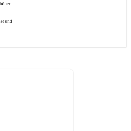
höher 
et und 