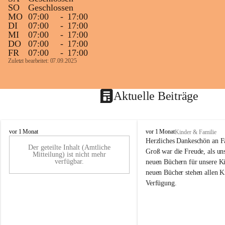
SO
Geschlossen
MO
07:00
-
17:00
DI
07:00
-
17:00
MI
07:00
-
17:00
DO
07:00
-
17:00
FR
07:00
-
17:00
Zuletzt bearbeitet: 07.09.2025
Aktuelle Beiträge
K
K
vor 1 Monat
vor 1 Monat
Kinder & Familie
i
i
Herzliches Dankeschön an F
Der geteilte Inhalt (Amtliche
n
n
Groß war die Freude, als uns
Mitteilung) ist nicht mehr
d
d
verfügbar.
neuen Büchern für unsere Ki
e
e
neuen Bücher stehen allen K
r
r
Verfügung.
g
g
a
a
r
r
t
t
e
e