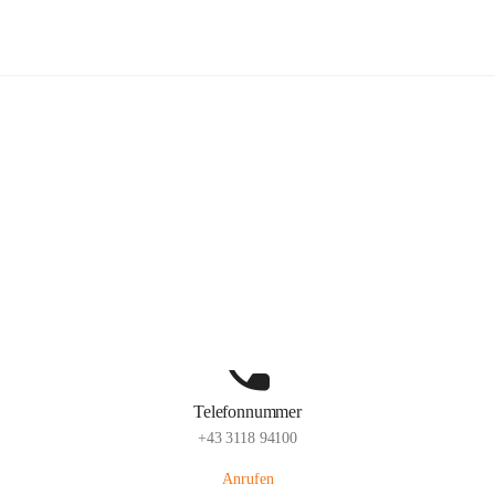
Kindergarten Sinabelkirchen
Hauptadresse
Sinabelkirchen 50, 8261, Sinabelkirchen, Weiz, Steiermark, AUT
Auf Karte ansehen
Telefonnummer
+43 3118 94100
Anrufen