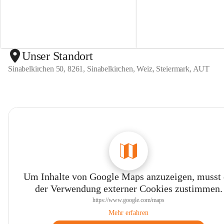
n
n
S
S
i
i
n
n
a
a
b
b
Unser Standort
e
e
Sinabelkirchen 50, 8261, Sinabelkirchen, Weiz, Steiermark, AUT
l
l
k
k
i
i
r
r
c
c
h
h
e
e
n
n
Um Inhalte von Google Maps anzuzeigen, musst
der Verwendung externer Cookies zustimmen.
https://www.google.com/maps
Mehr erfahren