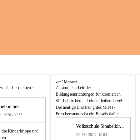
K
vor 2 Monaten
i
schön für die neuen 
Zusammenarbeit
der
n
Bildungseinrichtungen
 funktioniert 
in
d
Sinabelkirchen
 auf einem hohen Level! 
e
belkirchen
Die heutige Eröffnung des MINT-
r
Forscherraumes ist ein Beweis dafür:
ni 2026 - 09:57
g
a
Volksschule Sinabelkirchen
r
 die Kinderkrippe und 
t
29. Mai 2026 - 19:04
rten
e