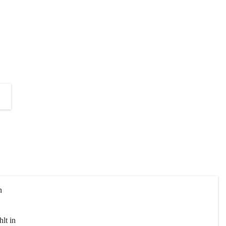
die Unterstützung zur Umsetzung 
dieses Projektes!
+2
n 
lt in 