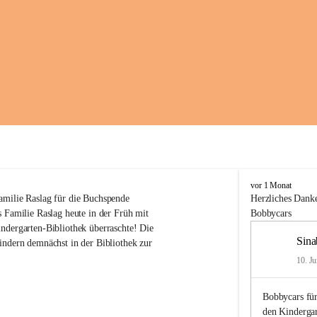
K
vor 1 Monat
i
amilie Raslag für die Buchspende
Herzliches
Danke
n
 Familie Raslag heute in der Früh mit 
Bobbycars
d
ndergarten-Bibliothek überraschte! Die 
e
Sina
indern demnächst in der Bibliothek zur 
r
g
10. Ju
a
r
Bobbycars für
t
e
den Kinderga